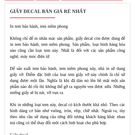
GIẤY DECAL BÁN GIÁ RẺ NHẤT
In tem bảo hành, tem niêm phong
Không chỉ để in nhãn mác sản phẩm, giấy decal còn được dùng để
in tem bảo hành, tem niêm phong. Sản phẩm, loại hình hàng hóa
nào cũng cần loại tem này. Nhất là đối với các sản phẩm công
nghệ, máy móc điện tử.
Để sản xuất tem bảo hành, tem niêm phong này, nhà in sử dụng
giấy vỡ. Điểm đặc biệt của loại tem giấy vỡ này chính là chỉ sử
dụng được một lần. Nghĩa là khi đã dán nó lên bề mặt một sản
phẩm nào đó rồi thì không thể gỡ ra nguyên vẹn được nữa. Những
miếng giấy sẽ bị nát, vỡ vụn ra.
Khi in những loại tem này, decal có kích thước khá nhỏ. Theo các
hình dáng cơ bản như vuông, tròn, elip, chữ nhật. Ngoài ra, tùy
theo nhu cầu sử dụng của từng đối tượng khách hàng khác nhau
mà cũng có thể thay đổi một cách linh hoạt cho phù hợp.
Giấy decal