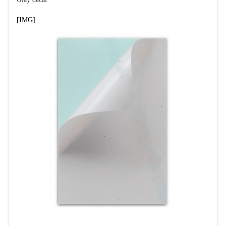
[​IMG]