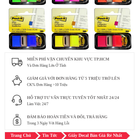
MIỄN PHÍ VẬN CHUYỂN KHU VỰC TP.HCM
Và Đơn Hàng Lớn Ở Tỉnh
GIẢM GIÁ VỚI ĐƠN HÀNG TỪ 5 TRIỆU TRỞ LÊN
CK% Đơn Hàng >10 Triệu
HỖ TRỢ TƯ VẤN TRỰC TUYẾN TỐT NHẤT 24/24
Làm Việc 24/7
ĐẢM BẢO HOÀN TIỀN VÀ ĐỔI, TRẢ HÀNG
Trong 3 Ngày Với Hàng Lỗi
Trang Chủ
Tin Tức
Giấy Decal Bán Giá Rẻ Nhất