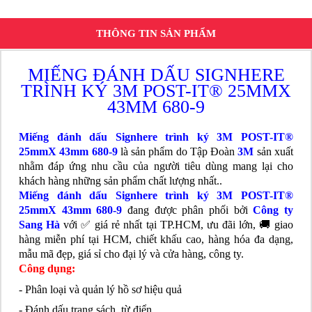
THÔNG TIN SẢN PHẨM
MIẾNG ĐÁNH DẤU SIGNHERE
TRÌNH KÝ 3M POST-IT® 25MMX
43MM 680-9
Miếng đánh dấu Signhere trình ký 3M POST-IT®
25mmX 43mm 680-9
là sản phẩm do Tập Đoàn
3M
sản xuất
nhằm đáp ứng nhu cầu của người tiêu dùng mang lại cho
khách hàng những sản phẩm chất lượng nhất..
Miếng đánh dấu Signhere trình ký 3M POST-IT®
25mmX 43mm 680-9
đang được phân phối bởi
Công ty
Sang Hà
với ✅ giá rẻ nhất tại TP.HCM, ưu đãi lớn, 🚚 giao
hàng miễn phí tại HCM, chiết khấu cao, hàng hóa đa dạng,
mẫu mã đẹp, giá sỉ cho đại lý và cửa hàng, công ty.
Công dụng:
- Phân loại và quản lý hồ sơ hiệu quả
- Đánh dấu trang sách, từ điển