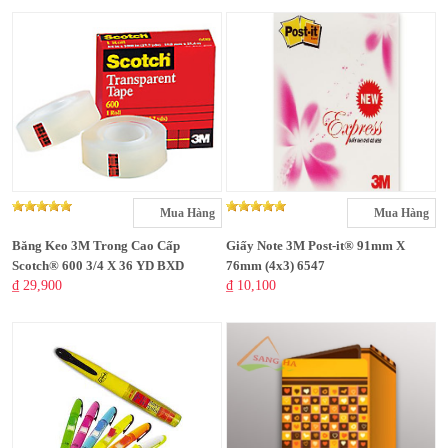
Mua Hàng
Mua Hàng
Băng Keo 3M Trong Cao Cấp
Giấy Note 3M Post-it® 91mm X
Scotch® 600 3/4 X 36 YD BXD
76mm (4x3) 6547
₫ 29,900
₫ 10,100