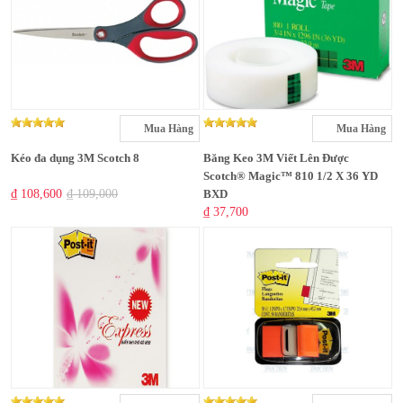
Mua Hàng
Mua Hàng
Kéo đa dụng 3M Scotch 8
Băng Keo 3M Viết Lên Được
Scotch® Magic™ 810 1/2 X 36 YD
₫ 108,600
₫ 109,000
BXD
₫ 37,700