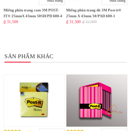
Mua Hàng
Mua Hàng
Miếng phân trang cam 3M POST-
Miếng phân trang đỏ 3M Post-it®
IT® 25mmX 43mm 50SH/PD 680-4
25mm X 43mm 50/PAD 680-1
₫ 31,500
₫ 31,500
₫ 32,000
SẢN PHẨM KHÁC