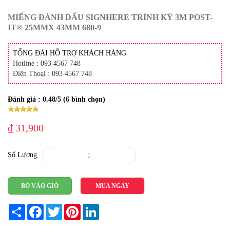
MIẾNG ĐÁNH DẤU SIGNHERE TRÌNH KÝ 3M POST-
IT® 25MMX 43MM 680-9
TỔNG ĐÀI HỖ TRỢ KHÁCH HÀNG
Hotline : 093 4567 748
Điện Thoại : 093 4567 748
Đánh giá :
0.48
/5 (
6
bình chọn)
₫ 31,900
Số Lượng
BỎ VÀO GIỎ
MUA NGAY
Share
Facebook
Twitter
Pinterest
LinkedIn