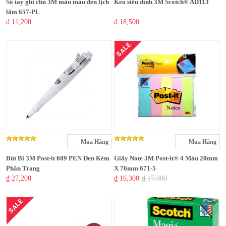
Sổ tay ghi chú 3M mẫu màu đen lịch
Keo siêu dính 3M Scotch® AD113
lãm 657-PL
₫ 11,200
₫ 18,500
SALE
Mua Hàng
Mua Hàng
Bút Bi 3M Post-it 689 PEN Đen Kèm
Giấy Note 3M Post-it® 4 Màu 20mm
Phân Trang
X 76mm 671-5
₫ 27,200
₫ 16,300
₫ 17,000
SALE