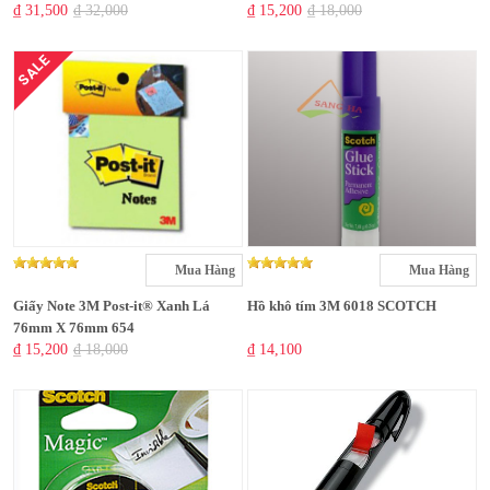
₫ 31,500
₫ 32,000
₫ 15,200
₫ 18,000
SALE
Mua Hàng
Mua Hàng
Giấy Note 3M Post-it® Xanh Lá
Hồ khô tím 3M 6018 SCOTCH
76mm X 76mm 654
₫ 15,200
₫ 18,000
₫ 14,100