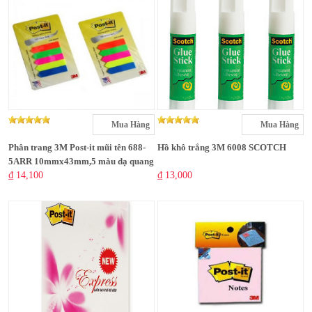
Mua Hàng
Mua Hàng
Phân trang 3M Post-it mũi tên 688-
Hồ khô trắng 3M 6008 SCOTCH
5ARR 10mmx43mm,5 màu dạ quang
₫ 14,100
₫ 13,000