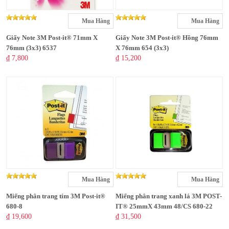
Mua Hàng
Mua Hàng
Giấy Note 3M Post-it® 71mm X
Giấy Note 3M Post-it® Hồng 76mm
76mm (3x3) 6537
X 76mm 654 (3x3)
₫ 7,800
₫ 15,200
Mua Hàng
Mua Hàng
Miếng phân trang tím 3M Post-it®
Miếng phân trang xanh lá 3M POST-
680-8
IT® 25mmX 43mm 48/CS 680-22
₫ 19,600
₫ 31,500