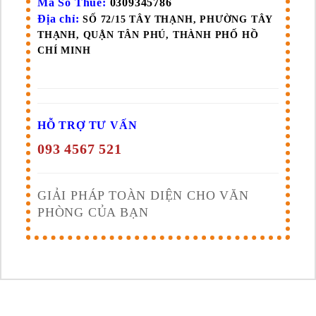
Mã Số Thuế:
0309345786
Địa chỉ:
SỐ 72/15 TÂY THẠNH, PHƯỜNG TÂY
THẠNH, QUẬN TÂN PHÚ, THÀNH PHỐ HỒ
CHÍ MINH
HỖ TRỢ TƯ VẤN
093 4567 521
GIẢI PHÁP TOÀN DIỆN CHO VĂN
PHÒNG CỦA BẠN