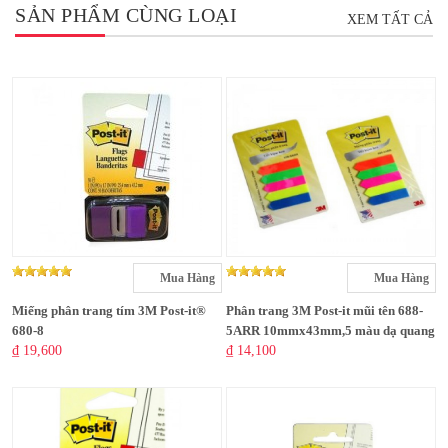
SẢN PHẨM CÙNG LOẠI
XEM TẤT CẢ
Mua Hàng
Mua Hàng
Miếng phân trang tím 3M Post-it®
Phân trang 3M Post-it mũi tên 688-
680-8
5ARR 10mmx43mm,5 màu dạ quang
₫ 19,600
₫ 14,100