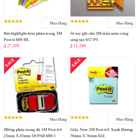
Mua Hàng
Mua Hàng
Bút highlight kèm phân trang 3M
Sổ tay ghi chú 3M mẫu màu vàng
Post-it 689-HL
sáng tạo 657-PS
₫ 27,200
₫ 11,200
SALE
SALE
Mua Hàng
Mua Hàng
Miếng phân trang đỏ 3M Post-it®
Giấy Note 3M Post-it® Xanh Dương
25mm X 43mm 50/PAD 680-1
76mm X 76mm 654