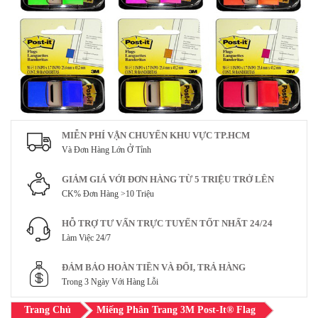
MIỄN PHÍ VẬN CHUYỂN KHU VỰC TP.HCM
Và Đơn Hàng Lớn Ở Tỉnh
GIẢM GIÁ VỚI ĐƠN HÀNG TỪ 5 TRIỆU TRỞ LÊN
CK% Đơn Hàng >10 Triệu
HỖ TRỢ TƯ VẤN TRỰC TUYẾN TỐT NHẤT 24/24
Làm Việc 24/7
ĐẢM BẢO HOÀN TIỀN VÀ ĐỔI, TRẢ HÀNG
Trong 3 Ngày Với Hàng Lỗi
Trang Chủ
Miếng Phân Trang 3M Post-It® Flag