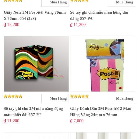
Mua Hàng
Mua Hàng
Giấy Note 3M Post-it® Vàng 76mm
Sổ tay ghi chú mẫu màu hồng diụ
X 76mm 654 (3x3)
dàng 657-PA
₫ 15,200
₫ 11,200
Mua Hàng
Mua Hàng
Sổ tay ghi chú 3M mẫu năng động
Giấy Đánh Dấu 3M Post-it® 2 Màu
màu nhiệt đới 657-PJ
Hồng Vàng 24mm x 76mm
₫ 11,200
₫ 7,000