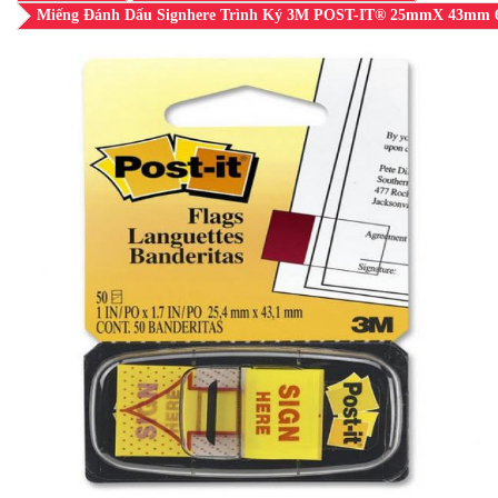
Miếng Đánh Dấu Signhere Trình Ký 3M POST-IT® 25mmX 43mm 