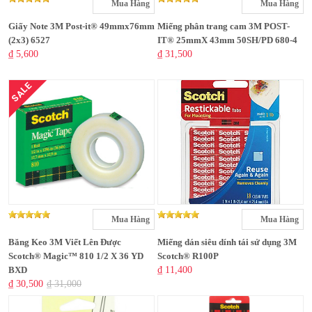
Mua Hàng
Mua Hàng
Giấy Note 3M Post-it® 49mmx76mm
Miếng phân trang cam 3M POST-
(2x3) 6527
IT® 25mmX 43mm 50SH/PD 680-4
₫ 5,600
₫ 31,500
SALE
Mua Hàng
Mua Hàng
Băng Keo 3M Viết Lên Được
Miếng dán siêu dính tái sử dụng 3M
Scotch® Magic™ 810 1/2 X 36 YD
Scotch® R100P
BXD
₫ 11,400
₫ 30,500
₫ 31,000