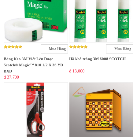
Mua Hàng
Mua Hàng
Băng Keo 3M Viết Lên Được
Hồ khô trắng 3M 6008 SCOTCH
Scotch® Magic™ 810 1/2 X 36 YD
BXD
₫ 13,000
₫ 37,700