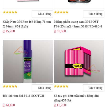
Mua Hàng
Mua Hàng
Giấy Note 3M Post-it® Hồng 76mm
Miếng phân trang cam 3M POST-
X 76mm 654 (3x3)
IT® 25mmX 43mm 50SH/PD 680-4
₫ 15,200
₫ 31,500
Mua Hàng
Mua Hàng
Hồ khô tím 3M 6018 SCOTCH
Sổ tay ghi chú mẫu màu hồng diụ
dàng 657-PA
₫ 14,100
₫ 11,200