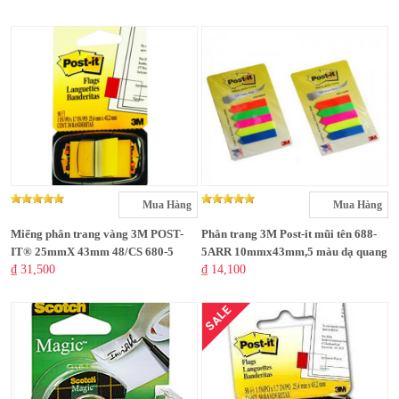
Mua Hàng
Mua Hàng
Miếng phân trang vàng 3M POST-
Phân trang 3M Post-it mũi tên 688-
IT® 25mmX 43mm 48/CS 680-5
5ARR 10mmx43mm,5 màu dạ quang
₫ 31,500
₫ 14,100
SALE