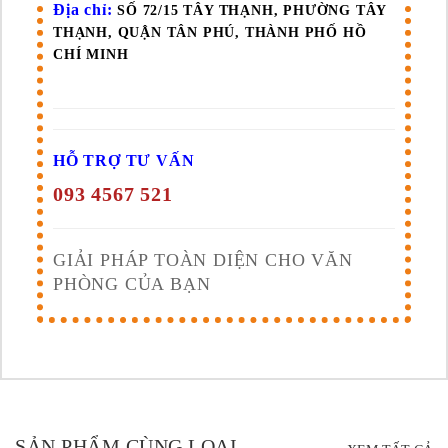
Địa chỉ:
SỐ 72/15 TÂY THẠNH, PHƯỜNG TÂY
THẠNH, QUẬN TÂN PHÚ, THÀNH PHỐ HỒ
CHÍ MINH
HỖ TRỢ TƯ VẤN
093 4567 521
GIẢI PHÁP TOÀN DIỆN CHO VĂN
PHÒNG CỦA BẠN
SẢN PHẨM CÙNG LOẠI