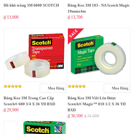
Hồ khô trắng 3M 6008 SCOTCH
Băng Keo 3M 103 - NA Scotch Magic
19mmx4m
₫ 13,000
₫ 13,700
SALE
Mua Hàng
Mua Hàng
Băng Keo 3M Trong Cao Cấp
Băng Keo 3M Viết Lên Được
Scotch® 600 3/4 X 36 YD BXD
Scotch® Magic™ 810 1/2 X 36 YD
₫ 29,900
BXD
₫ 30,500
₫ 31,000