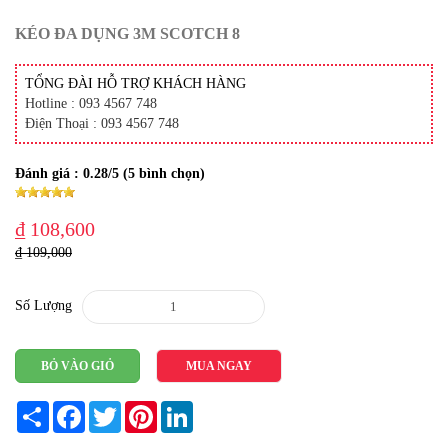
KÉO ĐA DỤNG 3M SCOTCH 8
TỔNG ĐÀI HỖ TRỢ KHÁCH HÀNG
Hotline : 093 4567 748
Điện Thoại : 093 4567 748
Đánh giá :
0.28
/5 (
5
bình chọn)
₫ 108,600
₫ 109,000
Số Lượng
BỎ VÀO GIỎ
MUA NGAY
Share
Facebook
Twitter
Pinterest
LinkedIn