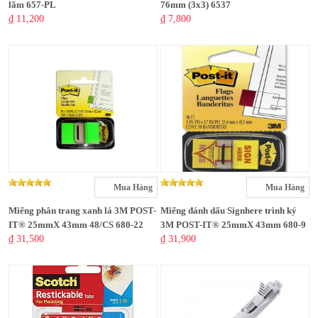
lãm 657-PL
76mm (3x3) 6537
₫ 11,200
₫ 7,800
Mua Hàng
Mua Hàng
Miếng phân trang xanh lá 3M POST-
Miếng đánh dấu Signhere trình ký
IT® 25mmX 43mm 48/CS 680-22
3M POST-IT® 25mmX 43mm 680-9
₫ 31,500
₫ 31,900