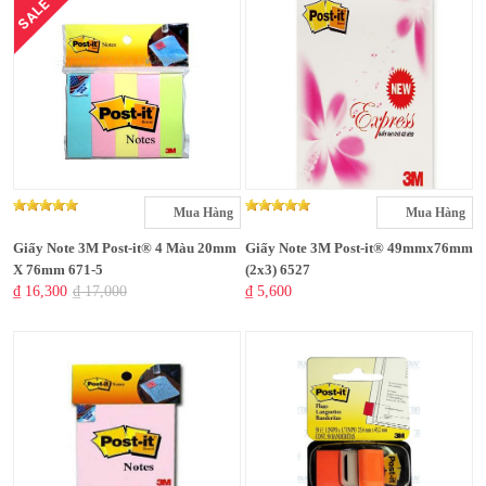
SALE
Mua Hàng
Mua Hàng
Giấy Note 3M Post-it® 4 Màu 20mm
Giấy Note 3M Post-it® 49mmx76mm
X 76mm 671-5
(2x3) 6527
₫ 16,300
₫ 17,000
₫ 5,600