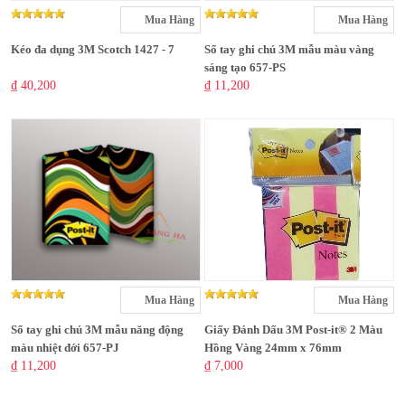
Mua Hàng
Mua Hàng
Kéo đa dụng 3M Scotch 1427 - 7
Sổ tay ghi chú 3M mẫu màu vàng
sáng tạo 657-PS
₫ 40,200
₫ 11,200
Mua Hàng
Mua Hàng
Sổ tay ghi chú 3M mẫu năng động
Giấy Đánh Dấu 3M Post-it® 2 Màu
màu nhiệt đới 657-PJ
Hồng Vàng 24mm x 76mm
₫ 11,200
₫ 7,000