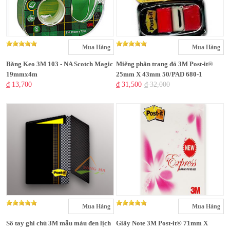
Mua Hàng
Mua Hàng
Băng Keo 3M 103 - NA Scotch Magic
Miếng phân trang đỏ 3M Post-it®
19mmx4m
25mm X 43mm 50/PAD 680-1
₫ 13,700
₫ 31,500
₫ 32,000
Mua Hàng
Mua Hàng
Sổ tay ghi chú 3M mẫu màu đen lịch
Giấy Note 3M Post-it® 71mm X