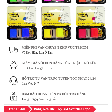
MIỄN PHÍ VẬN CHUYỂN KHU VỰC TP.HCM
Và Đơn Hàng Lớn Ở Tỉnh
GIẢM GIÁ VỚI ĐƠN HÀNG TỪ 5 TRIỆU TRỞ LÊN
CK% Đơn Hàng >10 Triệu
HỖ TRỢ TƯ VẤN TRỰC TUYẾN TỐT NHẤT 24/24
Làm Việc 24/7
ĐẢM BẢO HOÀN TIỀN VÀ ĐỔI, TRẢ HÀNG
Trong 3 Ngày Với Hàng Lỗi
Trang Chủ
Băng Keo Diệu Kỳ 3M Scotch® Tape