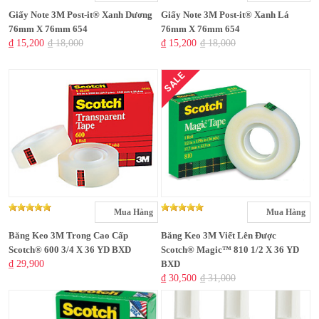
Giấy Note 3M Post-it® Xanh Dương
Giấy Note 3M Post-it® Xanh Lá
76mm X 76mm 654
76mm X 76mm 654
₫ 15,200
₫ 18,000
₫ 15,200
₫ 18,000
SALE
Mua Hàng
Mua Hàng
Băng Keo 3M Trong Cao Cấp
Băng Keo 3M Viết Lên Được
Scotch® 600 3/4 X 36 YD BXD
Scotch® Magic™ 810 1/2 X 36 YD
₫ 29,900
BXD
₫ 30,500
₫ 31,000