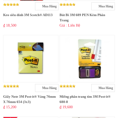
Mua Hàng
Mua Hàng
Keo siêu dính 3M Scotch® AD113
Bút Bi 3M 689 PEN Kèm Phân
Trang
₫ 18,500
Giá : Liên Hệ
Mua Hàng
Mua Hàng
Giấy Note 3M Post-it® Vàng 76mm
Miếng phân trang tím 3M Post-it®
X 76mm 654 (3x3)
680-8
₫ 15,200
₫ 19,600