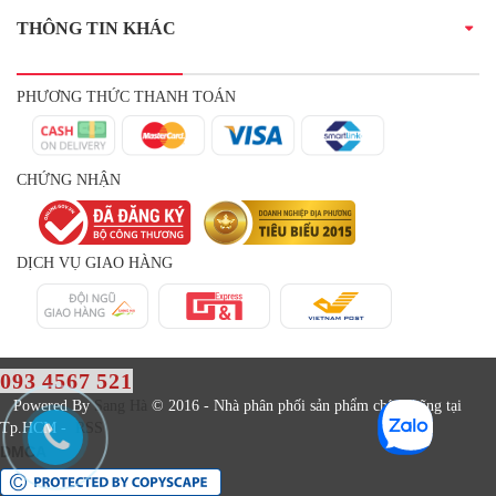
THÔNG TIN KHÁC
PHƯƠNG THỨC THANH TOÁN
CHỨNG NHẬN
DỊCH VỤ GIAO HÀNG
093 4567 521
Powered By
Sang Hà
© 2016 - Nhà phân phối sản phẩm chính hãng tại
Tp.HCM -
RSS
DMCA
BẢO VỆ