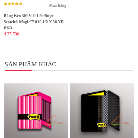
Mua Hàng
Băng Keo 3M Viết Lên Được
Scotch® Magic™ 810 1/2 X 36 YD
BXD
₫ 37,700
SẢN PHẨM KHÁC