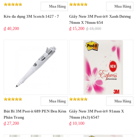
Mua Hàng
Mua Hàng
Kéo đa dụng 3M Scotch 1427 - 7
Giấy Note 3M Post-it® Xanh Dương
76mm X 76mm 654
₫ 40,200
₫ 15,200
₫ 18,000
Mua Hàng
Mua Hàng
Bút Bi 3M Post-it 689 PEN Đen Kèm
Giấy Note 3M Post-it® 91mm X
Phân Trang
76mm (4x3) 6547
₫ 27,200
₫ 10,100