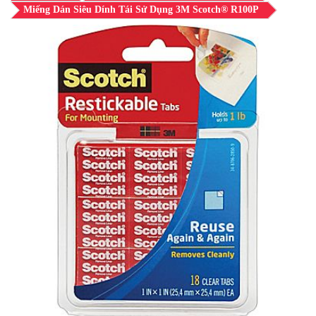
Miếng Dán Siêu Dính Tái Sử Dụng 3M Scotch® R100P