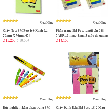
Mua Hàng
Mua Hàng
Giấy Note 3M Post-it® Xanh Lá
Phân trang 3M Post-it mũi tên 688-
76mm X 76mm 654
5ARR 10mmx43mm,5 màu dạ quang
₫ 15,200
₫ 18,000
₫ 14,100
Mua Hàng
Mua Hàng
Bút highlight kèm phân trang 3M
Giấy Đánh Dấu 3M Post-it® 2 Màu