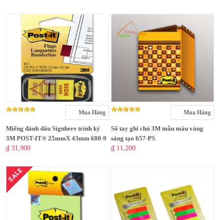
Mua Hàng
Mua Hàng
Miếng đánh dấu Signhere trình ký
Sổ tay ghi chú 3M mẫu màu vàng
3M POST-IT® 25mmX 43mm 680-9
sáng tạo 657-PS
₫ 31,900
₫ 11,200
SALE