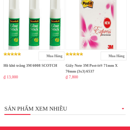
Mua Hàng
Mua Hàng
Hồ khô trắng 3M 6008 SCOTCH
Giấy Note 3M Post-it® 71mm X
76mm (3x3) 6537
₫ 13,000
₫ 7,800
SẢN PHẨM XEM NHIỀU