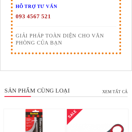
HỖ TRỢ TƯ VẤN
093 4567 521
GIẢI PHÁP TOÀN DIỆN CHO VĂN
PHÒNG CỦA BẠN
SẢN PHẨM CÙNG LOẠI
XEM TẤT CẢ
SALE