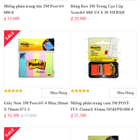
Miếng phân trang tím 3M Post-it®
Băng Keo 3M Trong Cao Cấp
680-8
Scotch® 600 3/4 X 36 YD BXD
₫ 19,600
₫ 29,900
SALE
Mua Hàng
Mua Hàng
Giấy Note 3M Post-it® 4 Màu 20mm
Miếng phân trang cam 3M POST-
X 76mm 671-5
IT® 25mmX 43mm 50SH/PD 680-4
₫ 16,300
₫ 17,000
₫ 31,500
SALE