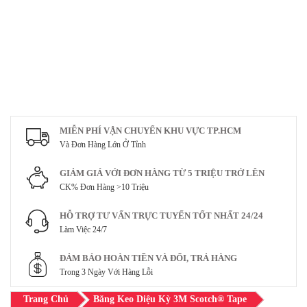
MIỄN PHÍ VẬN CHUYỂN KHU VỰC TP.HCM
Và Đơn Hàng Lớn Ở Tỉnh
GIẢM GIÁ VỚI ĐƠN HÀNG TỪ 5 TRIỆU TRỞ LÊN
CK% Đơn Hàng >10 Triệu
HỖ TRỢ TƯ VẤN TRỰC TUYẾN TỐT NHẤT 24/24
Làm Việc 24/7
ĐẢM BẢO HOÀN TIỀN VÀ ĐỔI, TRẢ HÀNG
Trong 3 Ngày Với Hàng Lỗi
Trang Chủ
Băng Keo Diệu Kỳ 3M Scotch® Tape