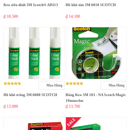
Keo siêu dính 3M Scotch® AD113
Hồ khô tím 3M 6018 SCOTCH
₫ 18,500
₫ 14,100
Mua Hàng
Mua Hàng
Hồ khô trắng 3M 6008 SCOTCH
Băng Keo 3M 103 - NA Scotch Magic
19mmx4m
₫ 13,000
₫ 13,700
SALE