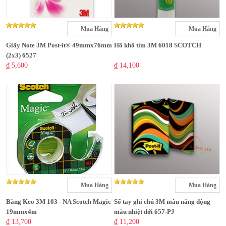
Mua Hàng
Mua Hàng
Giấy Note 3M Post-it® 49mmx76mm
Hồ khô tím 3M 6018 SCOTCH
(2x3) 6527
₫ 5,600
₫ 14,100
Mua Hàng
Mua Hàng
Băng Keo 3M 103 - NA Scotch Magic
Sổ tay ghi chú 3M mẫu năng động
19mmx4m
màu nhiệt đới 657-PJ
₫ 13,700
₫ 11,200