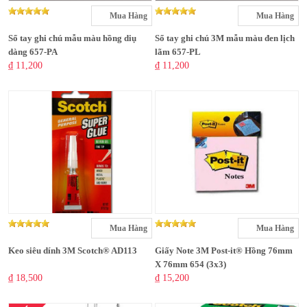
Mua Hàng
Mua Hàng
Sổ tay ghi chú mẫu màu hồng diụ
Sổ tay ghi chú 3M mẫu màu đen lịch
dàng 657-PA
lãm 657-PL
₫ 11,200
₫ 11,200
Mua Hàng
Mua Hàng
Keo siêu dính 3M Scotch® AD113
Giấy Note 3M Post-it® Hồng 76mm
X 76mm 654 (3x3)
₫ 18,500
₫ 15,200