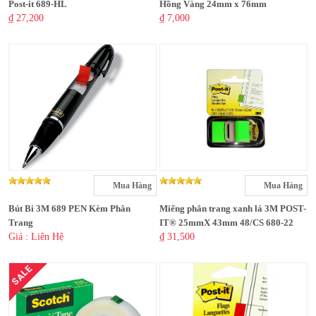
Post-it 689-HL
Hồng Vàng 24mm x 76mm
₫ 27,200
₫ 7,000
Mua Hàng
Mua Hàng
Bút Bi 3M 689 PEN Kèm Phân
Miếng phân trang xanh lá 3M POST-
Trang
IT® 25mmX 43mm 48/CS 680-22
Giá : Liên Hệ
₫ 31,500
SALE