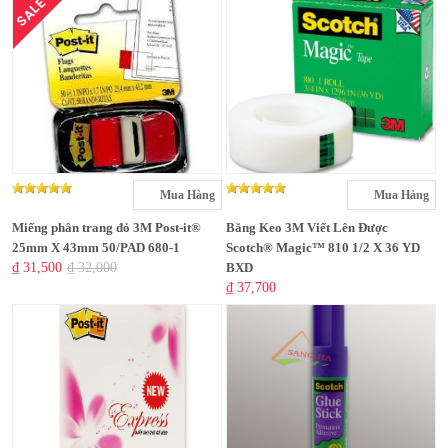
SALE
Mua Hàng
Mua Hàng
Miếng phân trang đỏ 3M Post-it®
Băng Keo 3M Viết Lên Được
25mm X 43mm 50/PAD 680-1
Scotch® Magic™ 810 1/2 X 36 YD
₫ 31,500
₫ 32,000
BXD
₫ 37,700