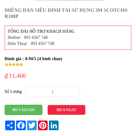
MIẾNG DÁN SIÊU DÍNH TÁI SỬ DỤNG 3M SCOTCH®
R100P
TỔNG ĐÀI HỖ TRỢ KHÁCH HÀNG
Hotline : 093 4567 748
Điện Thoại : 093 4567 748
Đánh giá :
0.94
/5 (
4
bình chọn)
₫ 11,400
Số Lượng
BỎ VÀO GIỎ
MUA NGAY
Share
Facebook
Twitter
Pinterest
LinkedIn