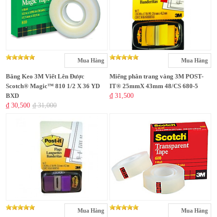
Mua Hàng
Mua Hàng
Băng Keo 3M Viết Lên Được
Miếng phân trang vàng 3M POST-
Scotch® Magic™ 810 1/2 X 36 YD
IT® 25mmX 43mm 48/CS 680-5
BXD
₫ 31,500
₫ 30,500
₫ 31,000
Mua Hàng
Mua Hàng