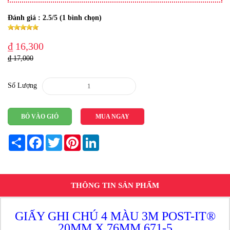
Đánh giá :
2.5
/5 (
1
bình chọn)
₫ 16,300
₫ 17,000
Số Lượng
BỎ VÀO GIỎ
MUA NGAY
Share
Facebook
Twitter
Pinterest
LinkedIn
THÔNG TIN SẢN PHẨM
GIẤY GHI CHÚ 4 MÀU 3M POST-IT®
20MM X 76MM 671-5