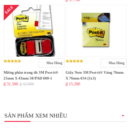
SALE
Mua Hàng
Mua Hàng
Miếng phân trang đỏ 3M Post-it®
Giấy Note 3M Post-it® Vàng 76mm
25mm X 43mm 50/PAD 680-1
X 76mm 654 (3x3)
₫ 31,500
₫ 32,000
₫ 15,200
SẢN PHẨM XEM NHIỀU