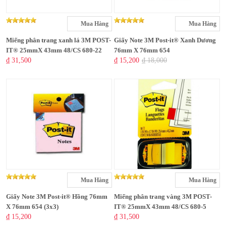
Mua Hàng
Mua Hàng
Miếng phân trang xanh lá 3M POST-
Giấy Note 3M Post-it® Xanh Dương
IT® 25mmX 43mm 48/CS 680-22
76mm X 76mm 654
₫ 31,500
₫ 15,200
₫ 18,000
Mua Hàng
Mua Hàng
Giấy Note 3M Post-it® Hồng 76mm
Miếng phân trang vàng 3M POST-
X 76mm 654 (3x3)
IT® 25mmX 43mm 48/CS 680-5
₫ 15,200
₫ 31,500