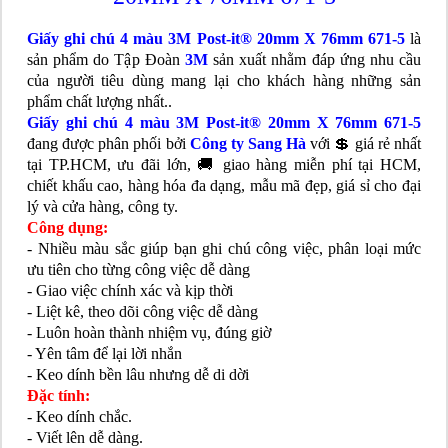
Giấy ghi chú 4 màu 3M Post-it® 20mm X 76mm 671-5
là
sản phẩm do Tập Đoàn
3M
sản xuất nhằm đáp ứng nhu cầu
của người tiêu dùng mang lại cho khách hàng những sản
phẩm chất lượng nhất..
Giấy ghi chú 4 màu 3M Post-it® 20mm X 76mm 671-5
đang được phân phối bởi
Công ty Sang Hà
với 💲 giá rẻ nhất
tại TP.HCM, ưu đãi lớn, 🚚 giao hàng miễn phí tại HCM,
chiết khấu cao, hàng hóa đa dạng, mẫu mã đẹp, giá sỉ cho đại
lý và cửa hàng, công ty.
Công dụng:
- Nhiều màu sắc giúp bạn ghi chú công việc, phân loại mức
ưu tiên cho từng công việc dễ dàng
- Giao việc chính xác và kịp thời
- Liệt kê, theo dõi công việc dễ dàng
- Luôn hoàn thành nhiệm vụ, đúng giờ
- Yên tâm để lại lời nhắn
- Keo dính bền lâu nhưng dễ di dời
Đặc tính:
- Keo dính chắc.
- Viết lên dễ dàng.