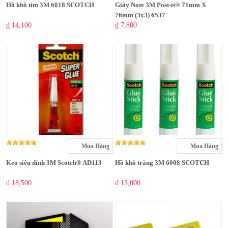
Hồ khô tím 3M 6018 SCOTCH
Giấy Note 3M Post-it® 71mm X
76mm (3x3) 6537
₫ 14,100
₫ 7,800
Mua Hàng
Mua Hàng
Keo siêu dính 3M Scotch® AD113
Hồ khô trắng 3M 6008 SCOTCH
₫ 18,500
₫ 13,000