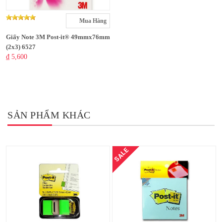
Mua Hàng
Giấy Note 3M Post-it® 49mmx76mm
(2x3) 6527
₫ 5,600
SẢN PHẨM KHÁC
SALE