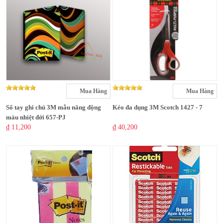
Mua Hàng
Mua Hàng
Sổ tay ghi chú 3M mẫu năng động
Kéo đa dụng 3M Scotch 1427 - 7
màu nhiệt đới 657-PJ
₫ 11,200
₫ 40,200