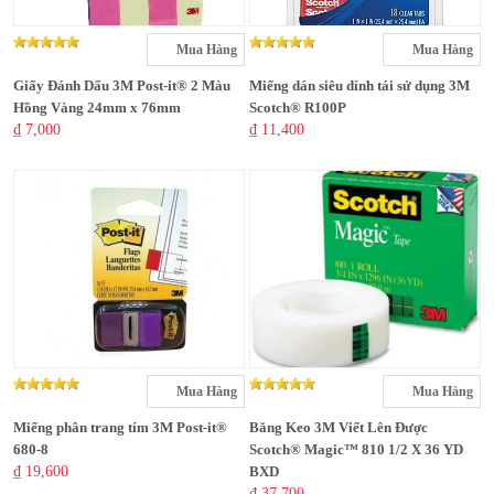
Mua Hàng
Mua Hàng
Giấy Đánh Dấu 3M Post-it® 2 Màu
Miếng dán siêu dính tái sử dụng 3M
Hồng Vàng 24mm x 76mm
Scotch® R100P
₫ 7,000
₫ 11,400
Mua Hàng
Mua Hàng
Miếng phân trang tím 3M Post-it®
Băng Keo 3M Viết Lên Được
680-8
Scotch® Magic™ 810 1/2 X 36 YD
₫ 19,600
BXD
₫ 37,700