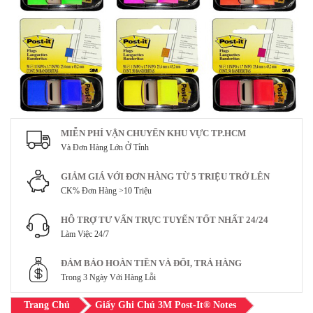
MIỄN PHÍ VẬN CHUYỂN KHU VỰC TP.HCM
Và Đơn Hàng Lớn Ở Tỉnh
GIẢM GIÁ VỚI ĐƠN HÀNG TỪ 5 TRIỆU TRỞ LÊN
CK% Đơn Hàng >10 Triệu
HỖ TRỢ TƯ VẤN TRỰC TUYẾN TỐT NHẤT 24/24
Làm Việc 24/7
ĐẢM BẢO HOÀN TIỀN VÀ ĐỔI, TRẢ HÀNG
Trong 3 Ngày Với Hàng Lỗi
Trang Chủ
Giấy Ghi Chú 3M Post-It® Notes