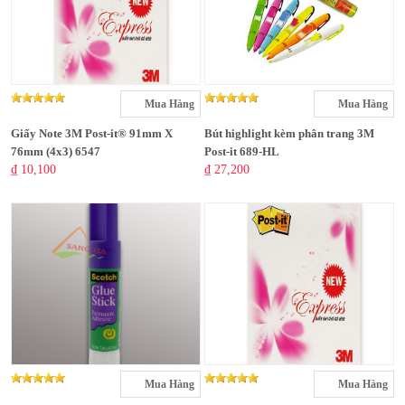
Mua Hàng
Mua Hàng
Giấy Note 3M Post-it® 91mm X
Bút highlight kèm phân trang 3M
76mm (4x3) 6547
Post-it 689-HL
₫ 10,100
₫ 27,200
Mua Hàng
Mua Hàng