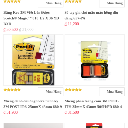
Mua Hàng
Mua Hàng
Băng Keo 3M Viết Lên Được
Sổ tay ghi chú mẫu màu hồng diụ
Scotch® Magic™ 810 1/2 X 36 YD
dàng 657-PA
BXD
₫ 11,200
₫ 30,500
₫ 31,000
Mua Hàng
Mua Hàng
Miếng đánh dấu Signhere trình ký
Miếng phân trang cam 3M POST-
3M POST-IT® 25mmX 43mm 680-9
IT® 25mmX 43mm 50SH/PD 680-4
₫ 31,900
₫ 31,500