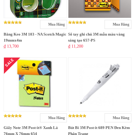
Mua Hàng
Mua Hàng
Băng Keo 3M 103 - NA Scotch Magic
Sổ tay ghi chú 3M mẫu màu vàng
19mmx4m
sáng tạo 657-PS
₫ 13,700
₫ 11,200
SALE
Mua Hàng
Mua Hàng
Giấy Note 3M Post-it® Xanh Lá
Bút Bi 3M Post-it 689 PEN Đen Kèm
76mm X 76mm 654
Phân Trang