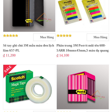
Mua Hàng
Mua Hàng
Sổ tay ghi chú 3M mẫu màu đen lịch
Phân trang 3M Post-it mũi tên 688-
lãm 657-PL
5ARR 10mmx43mm,5 màu dạ quang
₫ 11,200
₫ 14,100
SALE