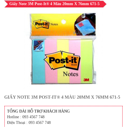
Giấy Note 3M Post-It® 4 Màu 20mm X 76mm 671-5
GIẤY NOTE 3M POST-IT® 4 MÀU 20MM X 76MM 671-5
TỔNG ĐÀI HỖ TRỢ KHÁCH HÀNG
Hotline : 093 4567 748
Điện Thoại : 093 4567 748