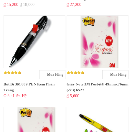
₫ 15,200
₫ 18,000
₫ 27,200
Mua Hàng
Mua Hàng
Bút Bi 3M 689 PEN Kèm Phân
Giấy Note 3M Post-it® 49mmx76mm
Trang
(2x3) 6527
Giá : Liên Hệ
₫ 5,600